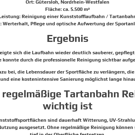
Ort: Gütersloh, Nordrhein-Westfalen
Fläche: ca. 5.500 m²
Leistung: Reinigung einer Kunststofflaufbahn / Tartanbah
l: Werterhalt, Pflege und optische Aufwertung der Sportan
Ergebnis
igte sich die Laufbahn wieder deutlich sauberer, gepfleg
e konnte durch die professionelle Reinigung sichtbar aufg
u bei, die Lebensdauer der Sportfläche zu verlängern, di
 und eine kostenintensive Sanierung möglichst lange hina
regelmäßige Tartanbahn Re
wichtig ist
tstoffsportflächen sind dauerhaft Witterung, UV-Strahlu
 Nutzung ausgesetzt. Ohne regelmäßige Reinigung können
tief in der Oberfläche festsetzen.