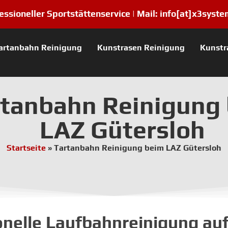
essioneller Sportstättenservice |
Mail:
info[at]x3syste
artanbahn Reinigung
Kunstrasen Reinigung
Kunstr
rtanbahn Reinigung
LAZ Gütersloh
Startseite
»
Tartanbahn Reinigung beim LAZ Gütersloh
onelle Laufbahnreinigung auf