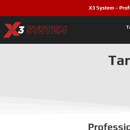
X3 System – Prof
T
Ta
Professi