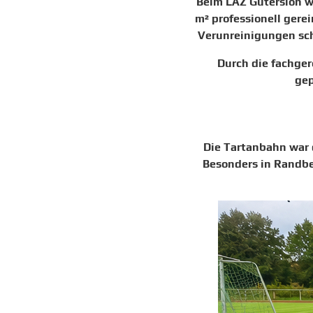
Beim LAZ Gütersloh w
m² professionell gere
Verunreinigungen sch
Durch die fachger
gep
Die Tartanbahn war 
Besonders in Randbe