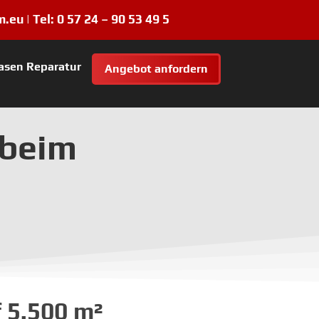
m.eu |
Tel:
0 57 24 – 90 53 49 5
asen Reparatur
Angebot anfordern
 beim
 5.500 m²