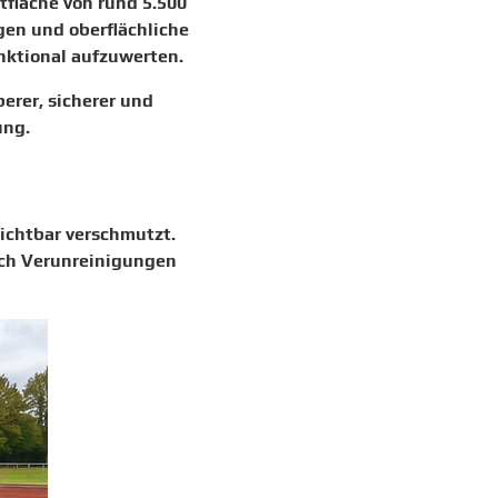
fläche von rund 5.500
gen und oberflächliche
nktional aufzuwerten.
erer, sicherer und
ung.
ichtbar verschmutzt.
ich Verunreinigungen