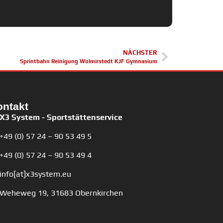
NÄCHSTER
Sprintbahn Reinigung Wolmirstedt KJF Gymnasium
ontakt
X3 System - Sportstättenservice
+49 (0) 57 24 – 90 53 49 5
+49 (0) 57 24 – 90 53 49 4
info[at]x3system.eu
Weheweg 19, 31683 Obernkirchen