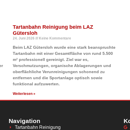
Tartanbahn Reinigung beim LAZ
Gütersloh
24. Juni 2026
Keine Kommentare
Beim LAZ Gütersloh wurde eine stark beanspruchte
Tartanbahn mit einer Gesamtfläche von rund 5.500
m² professionell gereinigt. Ziel war es,
er
Verschmutzungen, organische Ablagerungen und
oberflächliche Verunreinigungen schonend zu
entfernen und die Sportanlage optisch sowie
funktional aufzuwerten.
Weiterlesen »
Navigation
K
Tartanbahn Reinigung