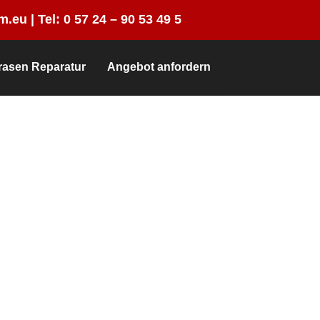
m.eu |
Tel:
0 57 24 – 90 53 49 5
rasen Reparatur
Angebot anfordern