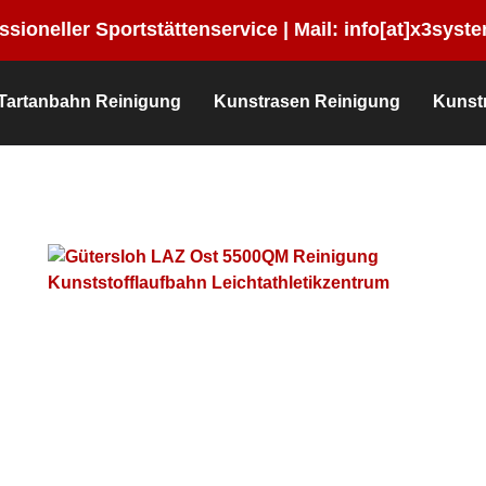
sioneller Sportstättenservice |
Mail:
info[at]x3syste
Tartanbahn Reinigung
Kunstrasen Reinigung
Kunst