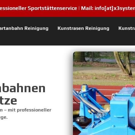
essioneller Sportstättenservice |
Mail:
info[at]x3syste
artanbahn Reinigung
Kunstrasen Reinigung
Kunstr
anbahnen
tze
 – mit professioneller
ege.